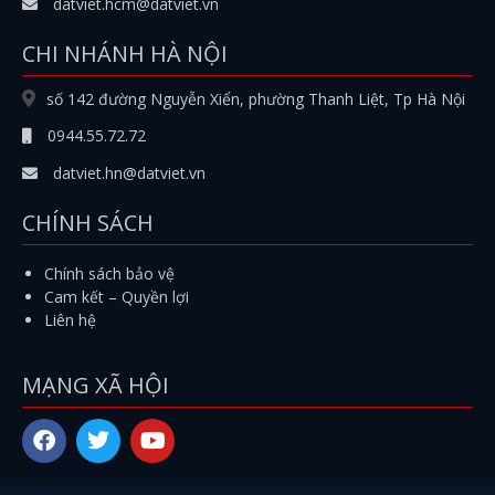
datviet.hcm@datviet.vn
CHI NHÁNH HÀ NỘI
số 142 đường Nguyễn Xiển, phường Thanh Liệt, Tp Hà Nội
0944.55.72.72
datviet.hn@datviet.vn
CHÍNH SÁCH
Chính sách bảo vệ
Cam kết – Quyền lợi
Liên hệ
MẠNG XÃ HỘI