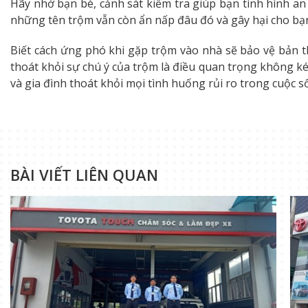
Hãy nhờ bạn bè, cảnh sát kiểm tra giúp bạn tình hình a
những tên trộm vẫn còn ẩn nấp đâu đó và gây hại cho bạn 
Biết cách ứng phó khi gặp trộm vào nhà sẽ bảo vệ bản 
thoát khỏi sự chú ý của trộm là điều quan trọng không ké
và gia đình thoát khỏi mọi tình huống rủi ro trong cuộc s
BÀI VIẾT LIÊN QUAN