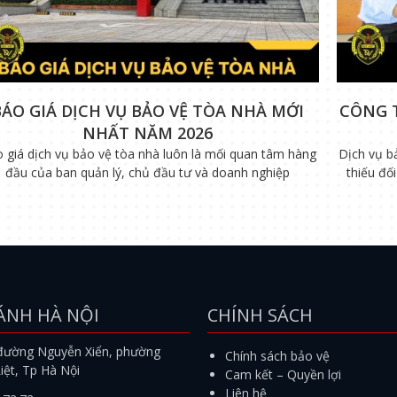
BÁO GIÁ DỊCH VỤ BẢO VỆ TÒA NHÀ MỚI
CÔNG 
NHẤT NĂM 2026
 giá dịch vụ bảo vệ tòa nhà luôn là mối quan tâm hàng
Dịch vụ b
đầu của ban quản lý, chủ đầu tư và doanh nghiệp
thiếu đố
ÁNH HÀ NỘI
CHÍNH SÁCH
đường Nguyễn Xiển, phường
Chính sách bảo vệ
iệt, Tp Hà Nội
Cam kết – Quyền lợi
Liên hệ