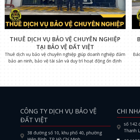
THUÊ DỊCH VỤ BẢO VỆ CHUYÊN NGHIỆP
TẠI BẢO VỆ ĐẤT VIỆT
Thuê dịch vụ bảo vệ chuyên nghiệp giúp doanh nghiệp đảm
Báo
bảo an ninh, bảo vệ tài sản và duy trì hoạt động ổn định
CÔNG TY DỊCH VỤ BẢO VỆ
CHI NH
ĐẤT VIỆT
số 142 
Thanh L
38 đường số 10, khu phố 40, phường
Hiệp Bình, TP Hồ Chí Minh