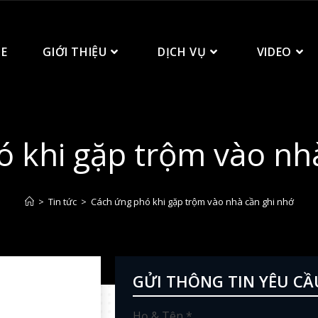
E
GIỚI THIỆU
DỊCH VỤ
VIDEO
 khi gặp trộm vào nh
>
Tin tức
>
Cách ứng phó khi gặp trộm vào nhà cần ghi nhớ
GỬI THÔNG TIN YÊU CẦ
Họ & Tên *