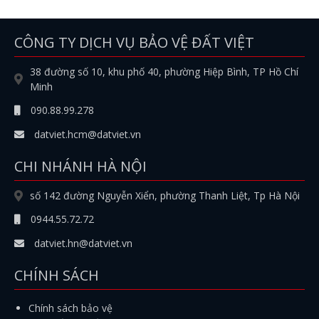
CÔNG TY DỊCH VỤ BẢO VỆ ĐẤT VIỆT
38 đường số 10, khu phố 40, phường Hiệp Bình, TP Hồ Chí
Minh
090.88.99.278
datviet.hcm@datviet.vn
CHI NHÁNH HÀ NỘI
số 142 đường Nguyễn Xiển, phường Thanh Liệt, Tp Hà Nội
0944.55.72.72
datviet.hn@datviet.vn
CHÍNH SÁCH
Chính sách bảo vệ