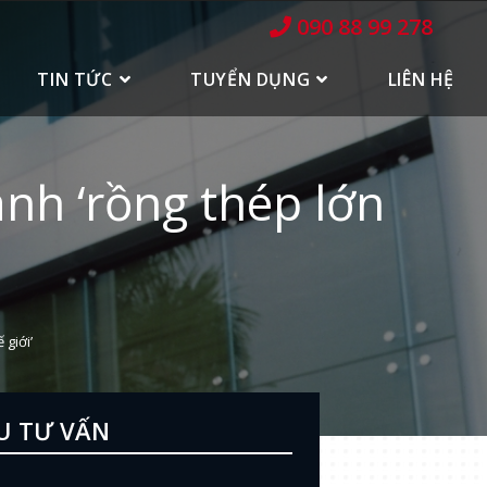
090 88 99 278
TIN TỨC
TUYỂN DỤNG
LIÊN HỆ
nh ‘rồng thép lớn
 giới’
U TƯ VẤN