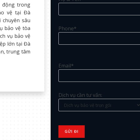
t động trong
ảo vệ tại Đà
i chuyên sâu
vụ bảo vệ tòa
Phone*
ịch vụ bảo vệ
ệp lớn tại Đà
ạn, trung tâm
Email*
Dịch vụ cần tư vấn: