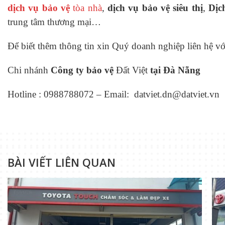
d
ị
ch v
ụ
b
ả
o v
ệ
tòa nhà
,
d
ị
ch v
ụ
b
ả
o v
ệ
siêu th
ị
,
D
ị
c
trung tâm thương mại…
Để biết thêm thông tin xin Quý doanh nghiệp liên hệ với
Chi nhánh
Công ty
b
ả
o v
ệ
Đất Việt
t
ạ
i
Đ
à
Nẵ
ng
Hotline : 0988788072 –
Email: datviet.dn@datviet.vn
BÀI VIẾT LIÊN QUAN