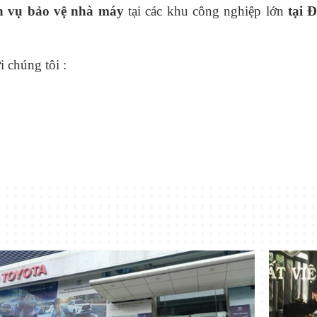
h v
ụ
b
ả
o v
ệ
nhà máy
tại các khu công nghiệp lớn
t
ạ
i
 chúng tôi :