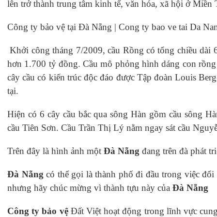
lên trở thành trung tâm kinh tế, văn hóa, xã hội ở Mi
Công ty bảo vệ tại Đà Nẵng | Cong ty bao ve tai Da Na
Khởi công tháng 7/2009, cầu Rồng có tổng chiều dài 6
hơn 1.700 tỷ đồng. Cầu mô phỏng hình dáng con rồng t
cây cầu có kiến trúc độc đáo được Tập đoàn Louis Ber
tại.
Hiện có 6 cây cầu bắc qua sông Hàn gồm cầu sông Hàn
cầu Tiên Sơn. Cầu Trần Thị Lý nằm ngay sát cầu Nguyễn
Trên đây là hình ảnh một
Đà Nẵng
đang trên đà phát tr
Đà Nẵng
có thể gọi là thành phố đi đầu trong việc đ
nhưng hãy chúc mừng vì thành tựu này của
Đà Nẵng
Công ty bả
o v
ệ
Đất Việt hoạt động trong lĩnh vực cun