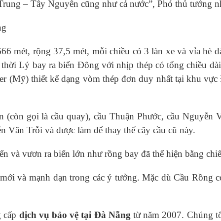
ền Trung – Tây Nguyên cũng như cả nước”, Phó thủ tướng 
ng
66 mét, rộng 37,5 mét, mỗi chiều có 3 làn xe và vỉa hè d
hời Lý bay ra biển Đông với nhịp thép có tổng chiều dài
ger (Mỹ) thiết kế dạng vòm thép đơn duy nhất tại khu vự
 (còn gọi là cầu quay), cầu Thuận Phước, cầu Nguyễn V
 Văn Trỗi và được làm để thay thế cây cầu cũ này.
iển và vươn ra biển lớn như rồng bay đã thể hiện bằng chiếc
ổi mới và mạnh dạn trong các ý tưởng. Mặc dù Cầu Rồng 
g cấp
d
ị
ch v
ụ
b
ả
o v
ệ
t
ạ
i
Đ
à
Nẵ
ng
từ năm 2007. Chúng tôi