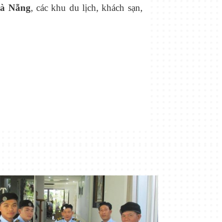
Đ
à
Nẵ
ng
, các khu du lịch, khách sạn,