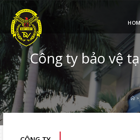
HOM
Công ty bảo vệ t
>
CÔNG TY