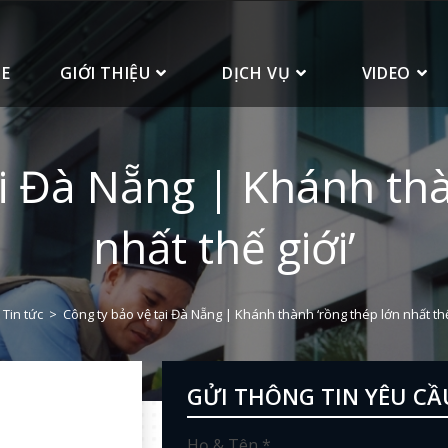
E
GIỚI THIỆU
DỊCH VỤ
VIDEO
ại Đà Nẵng | Khánh thà
nhất thế giới’
Tin tức
>
Công ty bảo vệ tại Đà Nẵng | Khánh thành ‘rồng thép lớn nhất thế
GỬI THÔNG TIN YÊU CẦ
Họ & Tên *