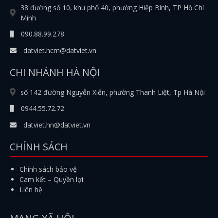
38 đường số 10, khu phố 40, phường Hiệp Bình, TP Hồ Chí
Minh
090.88.99.278
datviet.hcm@datviet.vn
CHI NHÁNH HÀ NỘI
số 142 đường Nguyễn Xiển, phường Thanh Liệt, Tp Hà Nội
0944.55.72.72
datviet.hn@datviet.vn
CHÍNH SÁCH
Chính sách bảo vệ
Cam kết – Quyền lợi
Liên hệ