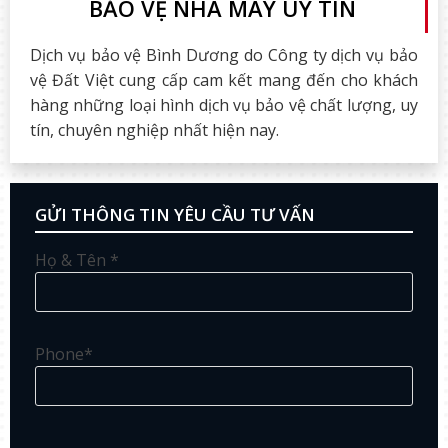
BẢO VỆ NHÀ MÁY UY TÍN
Dịch vụ bảo vệ Bình Dương do Công ty dịch vụ bảo
vệ Đất Việt cung cấp cam kết mang đến cho khách
hàng những loại hình dịch vụ bảo vệ chất lượng, uy
tín, chuyên nghiệp nhất hiện nay.
GỬI THÔNG TIN YÊU CẦU TƯ VẤN
Họ & Tên *
Phone*