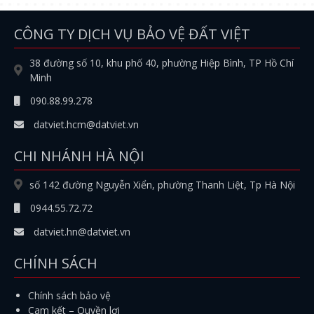
CÔNG TY DỊCH VỤ BẢO VỆ ĐẤT VIỆT
38 đường số 10, khu phố 40, phường Hiệp Bình, TP Hồ Chí
Minh
090.88.99.278
datviet.hcm@datviet.vn
CHI NHÁNH HÀ NỘI
số 142 đường Nguyễn Xiển, phường Thanh Liệt, Tp Hà Nội
0944.55.72.72
datviet.hn@datviet.vn
CHÍNH SÁCH
Chính sách bảo vệ
Cam kết – Quyền lợi