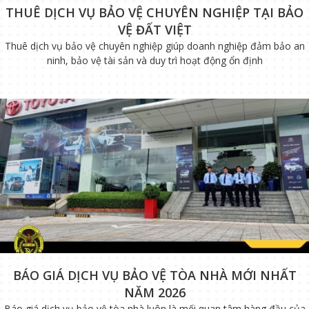
THUÊ DỊCH VỤ BẢO VỆ CHUYÊN NGHIỆP TẠI BẢO
VỆ ĐẤT VIỆT
Thuê dịch vụ bảo vệ chuyên nghiệp giúp doanh nghiệp đảm bảo an
ninh, bảo vệ tài sản và duy trì hoạt động ổn định
BÁO GIÁ DỊCH VỤ BẢO VỆ TÒA NHÀ MỚI NHẤT
NĂM 2026
Báo giá dịch vụ bảo vệ tòa nhà luôn là mối quan tâm hàng đầu của