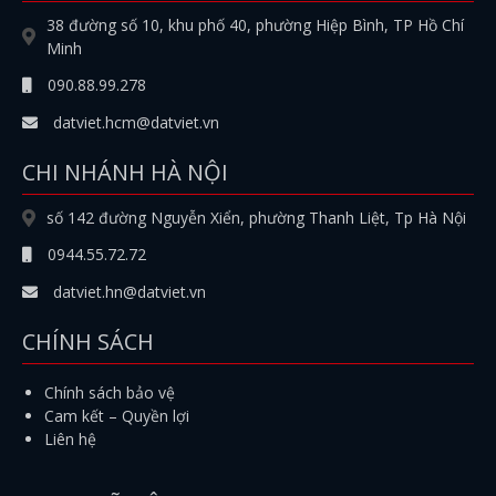
38 đường số 10, khu phố 40, phường Hiệp Bình, TP Hồ Chí
Minh
090.88.99.278
datviet.hcm@datviet.vn
CHI NHÁNH HÀ NỘI
số 142 đường Nguyễn Xiển, phường Thanh Liệt, Tp Hà Nội
0944.55.72.72
datviet.hn@datviet.vn
CHÍNH SÁCH
Chính sách bảo vệ
Cam kết – Quyền lợi
Liên hệ