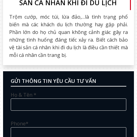
SẢN CÁ NHÂN KHI ĐI DU LỊCH
Trộm cướp, móc túi, lừa đảo,…là tình trạng phổ
biến mà các khách du lịch thường hay gặp phải.
Phần lớn do họ chủ quan không cảnh giác gây ra
những tình huống đáng tiếc xảy ra. Biết cách bảo
vệ tài sản cá nhân khi đi du lịch là điều cần thiết mà
mỗi cá nhân cần trang bị.
GỬI THÔNG TIN YÊU CẦU TƯ VẤN
Họ & Tên *
Phone*