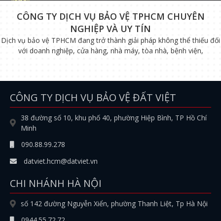
CÔNG TY DỊCH VỤ BẢO VỆ TPHCM CHUYÊN
NGHIỆP VÀ UY TÍN
Dịch vụ bảo vệ TPHCM đang trở thành giải pháp không thể thiếu đối
với doanh nghiệp, cửa hàng, nhà máy, tòa nhà, bệnh viện,
CÔNG TY DỊCH VỤ BẢO VỆ ĐẤT VIỆT
38 đường số 10, khu phố 40, phường Hiệp Bình, TP Hồ Chí
Minh
090.88.99.278
datviet.hcm@datviet.vn
CHI NHÁNH HÀ NỘI
số 142 đường Nguyễn Xiển, phường Thanh Liệt, Tp Hà Nội
0944.55.72.72