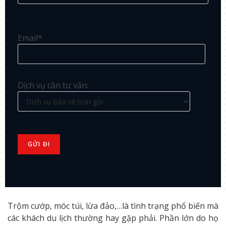
Email*
Dịch vụ cần tư vấn:
Trộm cướp, móc túi, lừa đảo,…là tình trạng phổ biến mà
các khách du lịch thường hay gặp phải. Phần lớn do họ