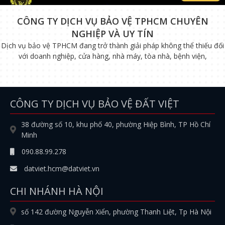
CÔNG TY DỊCH VỤ BẢO VỆ TPHCM CHUYÊN
NGHIỆP VÀ UY TÍN
Dịch vụ bảo vệ TPHCM đang trở thành giải pháp không thể thiếu đối
với doanh nghiệp, cửa hàng, nhà máy, tòa nhà, bệnh viện,
CÔNG TY DỊCH VỤ BẢO VỆ ĐẤT VIỆT
38 đường số 10, khu phố 40, phường Hiệp Bình, TP Hồ Chí
Minh
090.88.99.278
datviet.hcm@datviet.vn
CHI NHÁNH HÀ NỘI
số 142 đường Nguyễn Xiển, phường Thanh Liệt, Tp Hà Nội