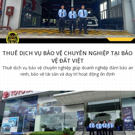
THUÊ DỊCH VỤ BẢO VỆ CHUYÊN NGHIỆP TẠI BẢO
VỆ ĐẤT VIỆT
Thuê dịch vụ bảo vệ chuyên nghiệp giúp doanh nghiệp đảm bảo an
ninh, bảo vệ tài sản và duy trì hoạt động ổn định