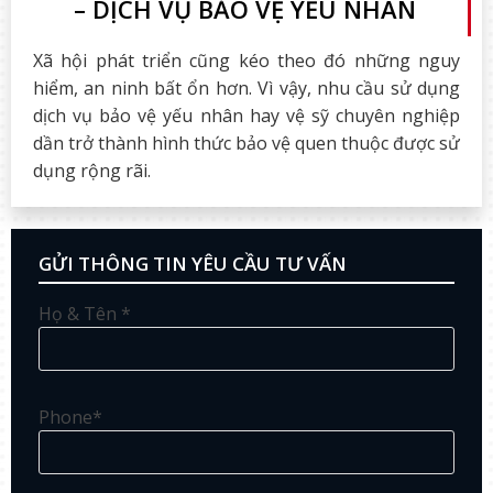
– DỊCH VỤ BẢO VỆ YẾU NHÂN
Xã hội phát triển cũng kéo theo đó những nguy
hiểm, an ninh bất ổn hơn. Vì vậy, nhu cầu sử dụng
dịch vụ bảo vệ yếu nhân hay vệ sỹ chuyên nghiệp
dần trở thành hình thức bảo vệ quen thuộc được sử
dụng rộng rãi.
GỬI THÔNG TIN YÊU CẦU TƯ VẤN
Họ & Tên *
Phone*