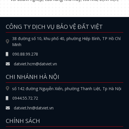
CÔNG TY DỊCH VỤ BẢO VỆ ĐẤT VIỆT
38 đường số 10, khu phố 40, phường Hiệp Bình, TP Hồ Chí
Minh
090.88.99.278
datviet.hcm@datviet.vn
CHI NHÁNH HÀ NỘI
số 142 đường Nguyễn Xiển, phường Thanh Liệt, Tp Hà Nội
0944.55.72.72
datviet.hn@datviet.vn
CHÍNH SÁCH