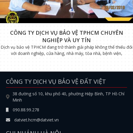
CÔNG TY DỊCH VỤ BẢO VỆ TPHCM CHUYÊN
NGHIỆP VÀ UY TÍN
Dịch vụ bảo vệ TPHCM đang trở thành giải pháp không thể thiếu đối
với doanh nghiệp, cửa hàng, nhà máy, tòa nhà, bệnh viện,
CÔNG TY DỊCH VỤ BẢO VỆ ĐẤT VIỆT
38 đường số 10, khu phố 40, phường Hiệp Bình, TP Hồ Chí
Minh
090.88.99.278
datviet.hcm@datviet.vn