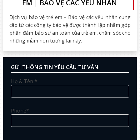
EM | BẢO VỆ CÁC YẾU NHÂN
Dịch vụ bảo vệ trẻ em – Bảo vệ các yếu nhân cung
cấp từ các công ty bảo vệ được thành lập nhằm góp
phần đảm bảo sự an toàn của trẻ em, chăm sóc cho
những mầm non tương lai này.
GỬI THÔNG TIN YÊU CẦU TƯ VẤN
Họ & Tên *
Phone*