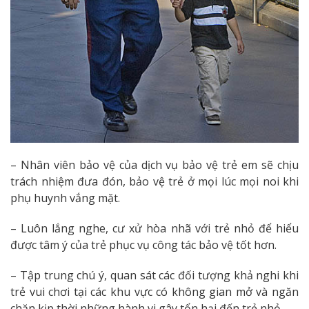
– Nhân viên bảo vệ của dịch vụ bảo vệ trẻ em sẽ chịu
trách nhiệm đưa đón, bảo vệ trẻ ở mọi lúc mọi noi khi
phụ huynh vắng mặt.
– Luôn lắng nghe, cư xử hòa nhã với trẻ nhỏ để hiểu
được tâm ý của trẻ phục vụ công tác bảo vệ tốt hơn.
– Tập trung chú ý, quan sát các đối tượng khả nghi khi
trẻ vui chơi tại các khu vực có không gian mở và ngăn
chặn kịp thời những hành vi gây tổn hại đến trẻ nhỏ.