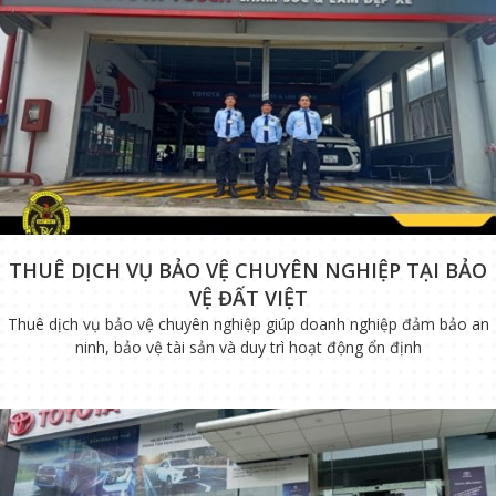
THUÊ DỊCH VỤ BẢO VỆ CHUYÊN NGHIỆP TẠI BẢO
VỆ ĐẤT VIỆT
Thuê dịch vụ bảo vệ chuyên nghiệp giúp doanh nghiệp đảm bảo an
ninh, bảo vệ tài sản và duy trì hoạt động ổn định