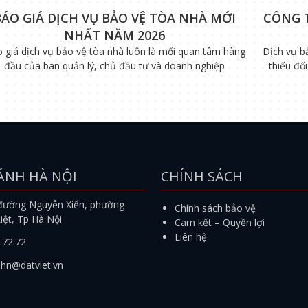
BÁO GIÁ DỊCH VỤ BẢO VỆ TÒA NHÀ MỚI
CÔNG 
NHẤT NĂM 2026
 giá dịch vụ bảo vệ tòa nhà luôn là mối quan tâm hàng
Dịch vụ b
đầu của ban quản lý, chủ đầu tư và doanh nghiệp
thiếu đố
ÁNH HÀ NỘI
CHÍNH SÁCH
đường Nguyễn Xiển, phường
Chính sách bảo vệ
iệt, Tp Hà Nội
Cam kết – Quyền lợi
Liên hệ
.72.72
.hn@datviet.vn