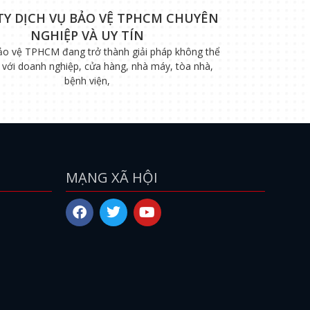
TY DỊCH VỤ BẢO VỆ TPHCM CHUYÊN
NGHIỆP VÀ UY TÍN
ảo vệ TPHCM đang trở thành giải pháp không thể
i với doanh nghiệp, cửa hàng, nhà máy, tòa nhà,
bệnh viện,
MẠNG XÃ HỘI