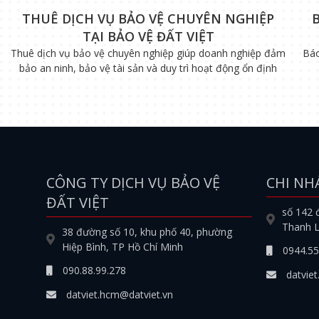
THUÊ DỊCH VỤ BẢO VỆ CHUYÊN NGHIỆP
TẠI BẢO VỆ ĐẤT VIỆT
Thuê dịch vụ bảo vệ chuyên nghiệp giúp doanh nghiệp đảm
Báo
bảo an ninh, bảo vệ tài sản và duy trì hoạt động ổn định
CÔNG TY DỊCH VỤ BẢO VỆ
CHI NH
ĐẤT VIỆT
số 142 
Thanh L
38 đường số 10, khu phố 40, phường
Hiệp Bình, TP Hồ Chí Minh
0944.55
090.88.99.278
datviet
datviet.hcm@datviet.vn