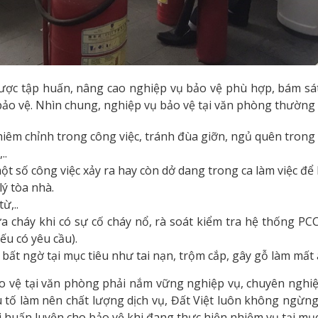
ược tập huấn, nâng cao nghiệp vụ bảo vệ phù hợp, bám sát 
ảo vệ. Nhìn chung, nghiệp vụ bảo vệ tại văn phòng thường 
hiêm chỉnh trong công việc, tránh đùa giỡn, ngủ quên trong c
..
 số công việc xảy ra hay còn dở dang trong ca làm việc để b
lý tòa nhà.
ừ,..
 cháy khi có sự cố cháy nổ, rà soát kiểm tra hệ thống PC
ếu có yêu cầu).
a bất ngờ tại mục tiêu như tai nạn, trộm cắp, gây gỗ làm mất 
bảo vệ tại văn phòng phải nắm vững nghiệp vụ, chuyên nghi
 tố làm nên chất lượng dịch vụ, Đất Việt luôn không ngừng
i huấn luyện cho bảo vệ khi đang thực hiện nhiệm vụ tại mục