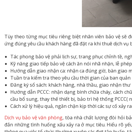
Tùy theo từng mục tiêu riêng biệt nhân viên bảo vệ sẽ đ
ứng đúng yêu cầu khách hàng đã đặt ra khi thuê dịch vụ b
Tác phong bảo vệ phải lịch sự, trang phục chỉnh tề, ng
Kỹ năng giao tiếp bảo vệ cách ăn nói nhã nhặn, lễ phép,
Hướng dẫn giao nhận ca: nhận ca đúng giờ, bàn giao một
Tuần tra kiểm tra theo yêu cầu thời gian của ban quản 
Đăng ký sổ sách: khách hàng, nhà thầu, giao nhận thư t
Hướng dẫn PCCC: nhận dạng bình chữa cháy, cách chữa
cầu bổ sung, thay thế thiết bị, bảo trì hệ thống PCCC( n
Cách xử lý hiệu quả, ngăn chặn kịp thời các sự cố xảy r
Dịch vụ bảo vệ văn phòng
, tòa nhà chất lượng đòi hỏi 
đắn những tình huống xấu xảy ra ở mục tiêu. Hiểu rõ yếu
thông qua việc tổ chức thường xuyên các đợt tập huấn, tá