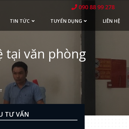
090 88 99 278
TIN TỨC
TUYỂN DỤNG
LIÊN HỆ
 tại văn phòng
CT
U TƯ VẤN