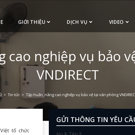
E
GIỚI THIỆU
DỊCH VỤ
VIDEO
g cao nghiệp vụ bảo vệ
VNDIRECT
>
Tin tức
>
Tập huấn, nâng cao nghiệp vụ bảo vệ tại văn phòng VNDIRE
GỬI THÔNG TIN YÊU CẦ
Việt tổ chức
Họ & Tên *