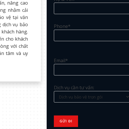
ấn, nâng cao
òng nhằm cải
ảo vệ tại văn
g dịch vụ bảo
Phone*
n khách hàng.
ến cho khách
òng với chất
tận tâm và uy
Email*
Dịch vụ cần tư vấn: