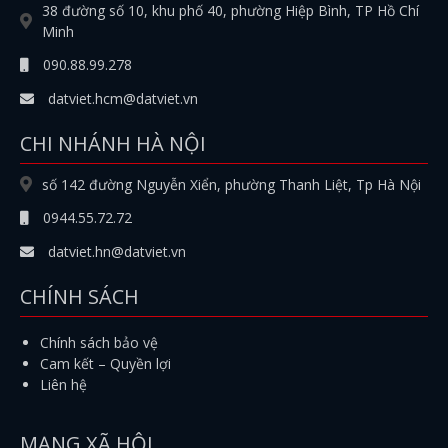
38 đường số 10, khu phố 40, phường Hiệp Bình, TP Hồ Chí
Minh
090.88.99.278
datviet.hcm@datviet.vn
CHI NHÁNH HÀ NỘI
số 142 đường Nguyễn Xiển, phường Thanh Liệt, Tp Hà Nội
0944.55.72.72
datviet.hn@datviet.vn
CHÍNH SÁCH
Chính sách bảo vệ
Cam kết – Quyền lợi
Liên hệ
MẠNG XÃ HỘI