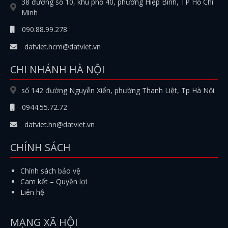
38 đường số 10, khu phố 40, phường Hiệp Bình, TP Hồ Chí
Minh
090.88.99.278
datviet.hcm@datviet.vn
CHI NHÁNH HÀ NỘI
số 142 đường Nguyễn Xiển, phường Thanh Liệt, Tp Hà Nội
0944.55.72.72
datviet.hn@datviet.vn
CHÍNH SÁCH
Chính sách bảo vệ
Cam kết – Quyền lợi
Liên hệ
MẠNG XÃ HỘI