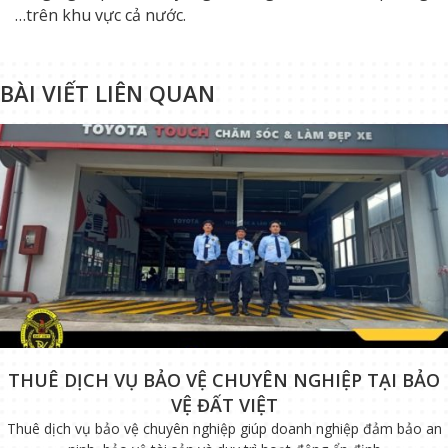
…trên khu vực cả nước.
BÀI VIẾT LIÊN QUAN
THUÊ DỊCH VỤ BẢO VỆ CHUYÊN NGHIỆP TẠI BẢO
VỆ ĐẤT VIỆT
Thuê dịch vụ bảo vệ chuyên nghiệp giúp doanh nghiệp đảm bảo an