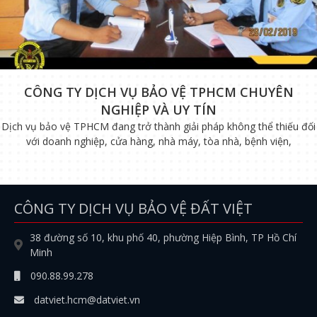
CÔNG TY DỊCH VỤ BẢO VỆ TPHCM CHUYÊN
NGHIỆP VÀ UY TÍN
Dịch vụ bảo vệ TPHCM đang trở thành giải pháp không thể thiếu đối
với doanh nghiệp, cửa hàng, nhà máy, tòa nhà, bệnh viện,
CÔNG TY DỊCH VỤ BẢO VỆ ĐẤT VIỆT
38 đường số 10, khu phố 40, phường Hiệp Bình, TP Hồ Chí
Minh
090.88.99.278
datviet.hcm@datviet.vn