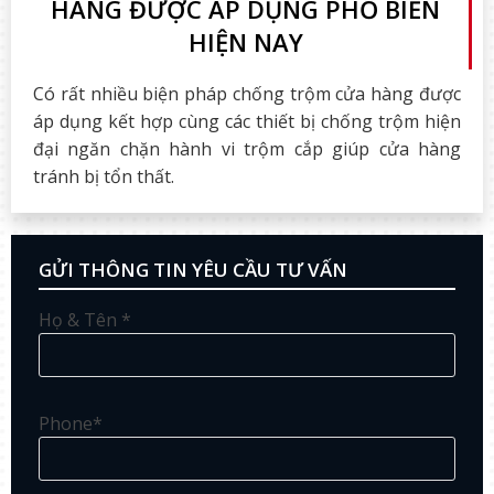
HÀNG ĐƯỢC ÁP DỤNG PHỔ BIẾN
HIỆN NAY
Có rất nhiều biện pháp chống trộm cửa hàng được
áp dụng kết hợp cùng các thiết bị chống trộm hiện
đại ngăn chặn hành vi trộm cắp giúp cửa hàng
tránh bị tổn thất.
GỬI THÔNG TIN YÊU CẦU TƯ VẤN
Họ & Tên *
Phone*