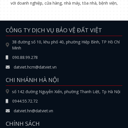
với doanh nghiệp, cửa hàng, nhà máy, tòa nhà, bệnh viện,
CÔNG TY DỊCH VỤ BẢO VỆ ĐẤT VIỆT
38 đường số 10, khu phố 40, phường Hiệp Bình, TP Hồ Chí
Minh
090.88.99.278
datviet.hcm@datviet.vn
CHI NHÁNH HÀ NỘI
số 142 đường Nguyễn Xiển, phường Thanh Liệt, Tp Hà Nội
0944.55.72.72
datviet.hn@datviet.vn
CHÍNH SÁCH