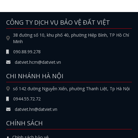
CÔNG TY DỊCH VỤ BẢO VỆ ĐẤT VIỆT
38 đường số 10, khu phố 40, phường Hiệp Bình, TP Hồ Chí
Minh
090.88.99.278
datviet.hcm@datviet.vn
CHI NHÁNH HÀ NỘI
số 142 đường Nguyễn Xiển, phường Thanh Liệt, Tp Hà Nội
0944.55.72.72
datviet.hn@datviet.vn
CHÍNH SÁCH
Chính sách bảo vệ