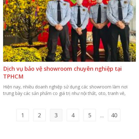
Dịch vụ bảo vệ showroom chuyên nghiệp tại
TPHCM
Hiện nay, nhiều doanh nghiệp sử dụng các showroom làm nơi
trưng bày các sản phẩm co giá trị như nội thất, oto, tranh vẽ,
1
2
3
4
5
40
…